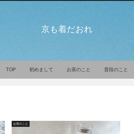
京も着だおれ
TOP
初めまして
お茶のこと
普段のこと
お茶のこと