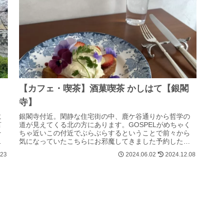
【カフェ・喫茶】酒菓喫茶 かしはて【銀閣
寺】
に
銀閣寺付近。閑静な住宅街の中、鹿ケ谷通りから哲学の
言
道が見えてくる北の方にあります。GOSPELがめちゃく
そ
ちゃ近いこの付近でぶらぶらするということで前々から
り
気になっていたこちらにお邪魔してきました予約した方
が良いです！少し前のことなので簡単な...
.23
2024.06.02
2024.12.08