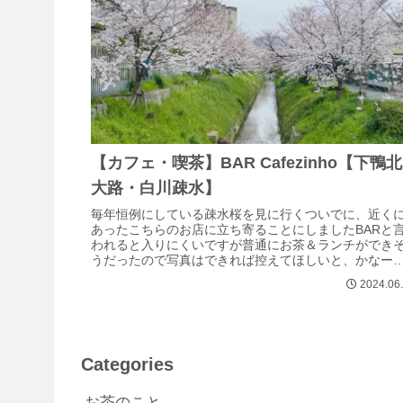
【カフェ・喫茶】BAR Cafezinho【下鴨北
大路・白川疎水】
毎年恒例にしている疎水桜を見に行くついでに、近く
あったこちらのお店に立ち寄ることにしましたBARと
われると入りにくいですが普通にお茶＆ランチができ
うだったので写真はできれば控えてほしいと、かなー
申し訳なさそうにお願いされたので撮りま...
2024.06
Categories
お茶のこと