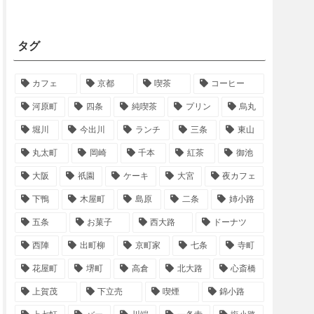
タグ
カフェ
京都
喫茶
コーヒー
河原町
四条
純喫茶
プリン
烏丸
堀川
今出川
ランチ
三条
東山
丸太町
岡崎
千本
紅茶
御池
大阪
祇園
ケーキ
大宮
夜カフェ
下鴨
木屋町
島原
二条
姉小路
五条
お菓子
西大路
ドーナツ
西陣
出町柳
京町家
七条
寺町
花屋町
堺町
高倉
北大路
心斎橋
上賀茂
下立売
喫煙
錦小路