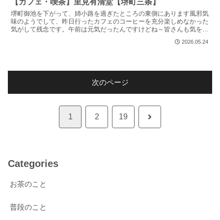
【カフェ・喫茶】里見有清堂【堺町三条】
堺町御池を下がって、姉小路を過ぎたところの東側にあります風邪気
味のようでして、昨日行ったカフェのコーヒーを充分楽しめなかった
気がして残念です。午前は元気だったんですけどね～皆さんも気を付
けてくださいさておき写真OK現金のみでは書いていきます...
2026.05.24
次のページ
次
1
2
19
へ
Categories
お茶のこと
普段のこと