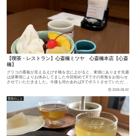
【喫茶・レストラン】心斎橋ミツヤ 心斎橋本店【心斎
橋】
グリコの看板が見えるえびす橋を北に上がると、東側にあります先週
は諸事情によりお休みしてました今回初めてXでその有無をお知らせ
させていただきました。今後も何かあればXでポストさせていただき
ます。更新情報も載せてますほんぺんさ！っというわけで番...
2026.08.02
普段のこと