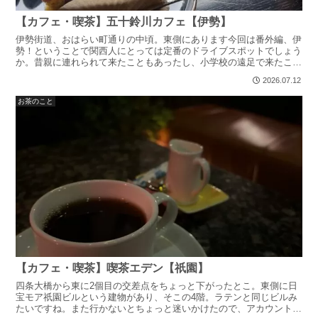
【カフェ・喫茶】五十鈴川カフェ【伊勢】
伊勢街道、おはらい町通りの中頃。東側にあります今回は番外編、伊
勢！ということで関西人にとっては定番のドライブスポットでしょう
か。昔親に連れられて来たこともあったし、小学校の遠足で来たこと
もありました。懐かｃ最近、京都以外ででもお茶してる時に...
2026.07.12
お茶のこと
【カフェ・喫茶】喫茶エデン【祇園】
四条大橋から東に2個目の交差点をちょっと下がったとこ。東側に日
宝モア祇園ビルという建物があり、そこの4階。ラテンと同じビルみ
たいですね。また行かないとちょっと迷いかけたので、アカウントの