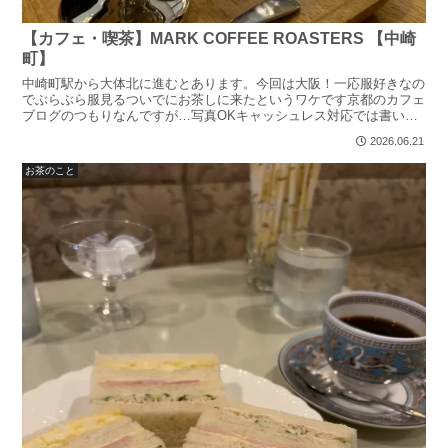
【カフェ・喫茶】MARK COFFEE ROASTERS 【中崎
町】
中崎町駅から大体北に進むとあります。今回は大阪！一応服好きなの
でぶらぶら服見るついでにお茶しに来たというワケです京都のカフェ
ブログのつもりなんですが…写真OKキャッシュレス対応では書いて
いきます服を見た後はレトロモダンなカワイイカフェで小休...
2026.06.21
お茶のこと