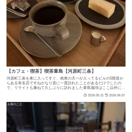
【カフェ・喫茶】喫茶葦島【河原町三条】
河原町三条を東に入ってすぐ、南東の天一が入ってるビルの5階昔か
らある有名店ですねかなり昔に一度訪れたことがあるだけでしたの
で、リライトも兼ねて久しぶりに訪れました葦島珈琲はここ以外にも
高島屋SC、柳馬場綾小路、喫茶葦島と同じビルの4階と店舗...
2026.05.31
2026.06.07
お茶のこと