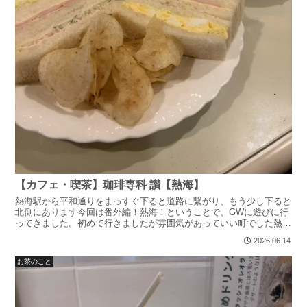
【カフェ・喫茶】珈琲専科 讃【熱海】
熱海駅から平和通りをまっすぐ下ると道路に繋がり、もう少し下ると
北側にあります今回は番外編！熱海！ということで、GWに遊びに行
ってきました。初めて行きましたが雰囲気があっていい町でした熱海
駅周辺だと他にも、映えそうな喫茶店や隠れ家的なカフェが...
2026.06.14
お茶のこと