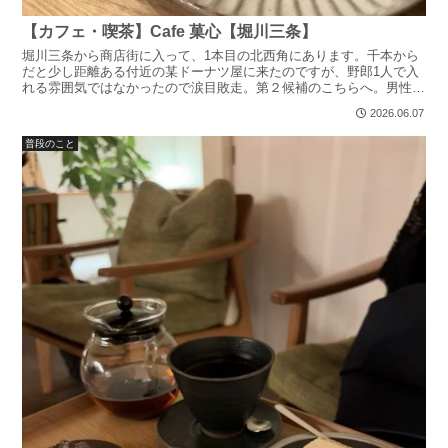
【カフェ・喫茶】Cafe 菓心【堀川三条】
堀川三条から商店街に入って、1本目の北西角にあります。千本から
だと少し距離ある付近の某ドーナツ屋に来たのですが、野郎1人で入
れる雰囲気ではなかったので涙目敗走。第２候補のこちらへ。男性の
方は気を付けてください、ドーナツ屋は最悪氏にますちなみ...
2026.06.07
普段のこと