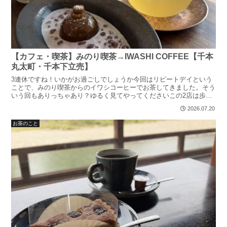
【カフェ・喫茶】みのり喫茶→IWASHI COFFEE【千本
丸太町・千本下立売】
3連休ですね！いかがお過ごしでしょうか今回はリピートデイという
ことで、みのり喫茶からのイワシコーヒーでお茶してきました。そう
いう回もありっちゃあり？ゆるく見てやってくださいこの2店は歩い
てハシゴできる距離なので皆さんもぜひ写真OK現金のみで...
2026.07.20
お茶のこと