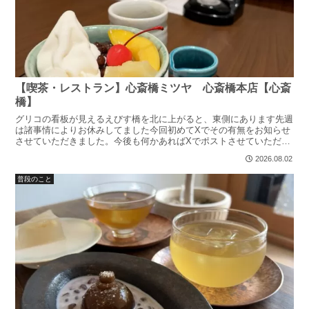
【喫茶・レストラン】心斎橋ミツヤ 心斎橋本店【心斎
橋】
グリコの看板が見えるえびす橋を北に上がると、東側にあります先週
は諸事情によりお休みしてました今回初めてXでその有無をお知らせ
させていただきました。今後も何かあればXでポストさせていただき
ます。更新情報も載せてますほんぺんさ！っというわけで番...
2026.08.02
普段のこと