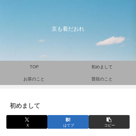
京も着だおれ
TOP
初めまして
お茶のこと
普段のこと
初めまして
X
はてブ
コピー