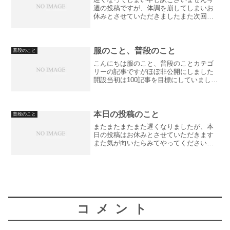
週の投稿ですが、体調を崩してしまいお
休みとさせていただきましたまた次回を
お楽しみにしていただけると嬉しいです
今日はここまでさようなら
服のこと、普段のこと
普段のこと
こんにちは服のこと、普段のことカテゴ
リーの記事ですがほぼ非公開にしました
開設当初は100記事を目標にしていました
が投稿頻度が安定してきた今、稚拙な記
事を残しておくのもなぁと感じたからで
す読んでいただいていた方ありがとうご
ざいました服のことは...
本日の投稿のこと
普段のこと
またまたまたまた遅くなりましたが、本
日の投稿はお休みとさせていただきます
また気が向いたらみてやってくださいい
つもありがとうございます今日はここま
でさようなら
コメント