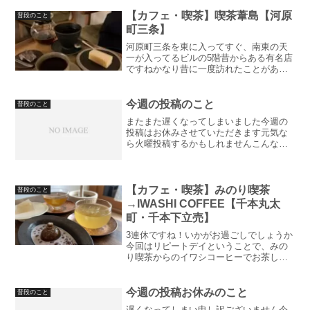
【カフェ・喫茶】喫茶葦島【河原
普段のこと
町三条】
河原町三条を東に入ってすぐ、南東の天
一が入ってるビルの5階昔からある有名店
ですねかなり昔に一度訪れたことがある
だけでしたので、リライトも兼ねて久し
ぶりに訪れました葦島珈琲はここ以外に
も高島屋SC、柳馬場綾小路、喫茶葦島と
今週の投稿のこと
普段のこと
同じビルの4階と店舗...
またまた遅くなってしまいました今週の
投稿はお休みさせていただきます元気な
ら火曜投稿するかもしれませんこんな感
じの奴です。これからもよろしくお願い
します今日はここまでさようなら
【カフェ・喫茶】みのり喫茶
普段のこと
→IWASHI COFFEE【千本丸太
町・千本下立売】
3連休ですね！いかがお過ごしでしょうか
今回はリピートデイということで、みの
り喫茶からのイワシコーヒーでお茶して
きました。そういう回もありっちゃあ
り？ゆるく見てやってくださいこの2店は
歩いてハシゴできる距離なので皆さんも
今週の投稿お休みのこと
普段のこと
ぜひ写真OK現金のみで...
遅くなってしまい申し訳ございません今