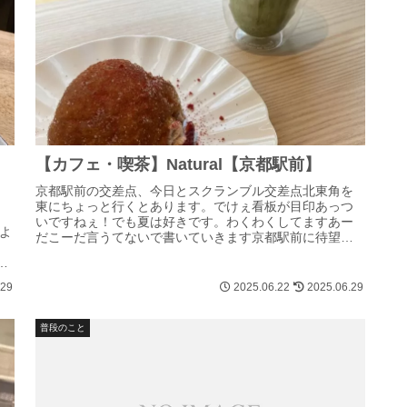
川
【カフェ・喫茶】Natural【京都駅前】
京都駅前の交差点、今日とスクランブル交差点北東角を
東にちょっと行くとあります。でけぇ看板が目印あっつ
き
いですねぇ！でも夏は好きです。わくわくしてますあー
よ
だこーだ言うてないで書いていきます京都駅前に待望の
く
カフェ、オープン！ドン！ということで、カ...
ん
.29
2025.06.22
2025.06.29
普段のこと