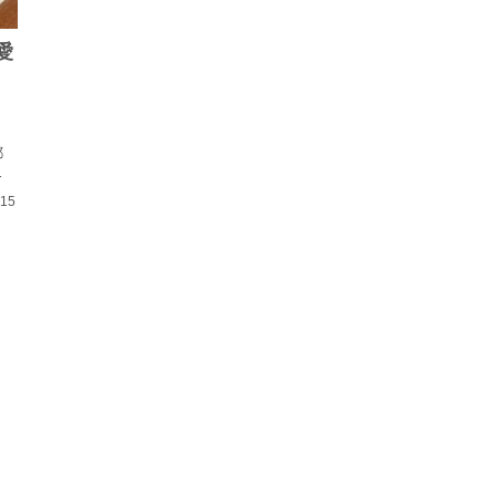
愛
り
き
都
.15