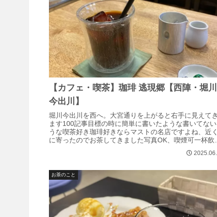
【カフェ・喫茶】珈琲 逃現郷【西陣・堀
今出川】
堀川今出川を西へ。大宮通りを上がると右手に見えて
ます100記事目標の時に簡単に書いたような書いてない
うな喫茶好き珈琲好きならマストの名店ですよね、近
に寄ったのでお茶してきました写真OK、喫煙可一杯飲
だだけなので簡単になりますが、書い...
2025.06
お茶のこと