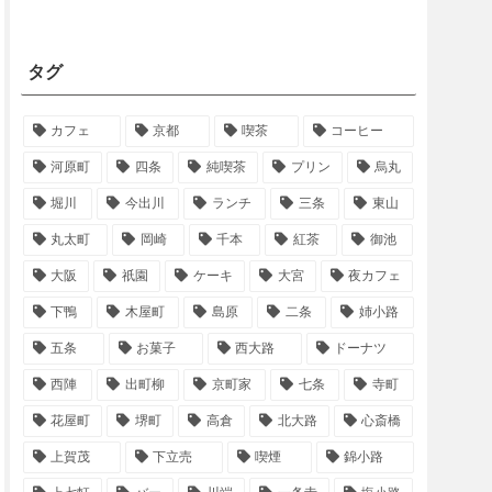
タグ
カフェ
京都
喫茶
コーヒー
河原町
四条
純喫茶
プリン
烏丸
堀川
今出川
ランチ
三条
東山
丸太町
岡崎
千本
紅茶
御池
大阪
祇園
ケーキ
大宮
夜カフェ
下鴨
木屋町
島原
二条
姉小路
五条
お菓子
西大路
ドーナツ
西陣
出町柳
京町家
七条
寺町
花屋町
堺町
高倉
北大路
心斎橋
上賀茂
下立売
喫煙
錦小路