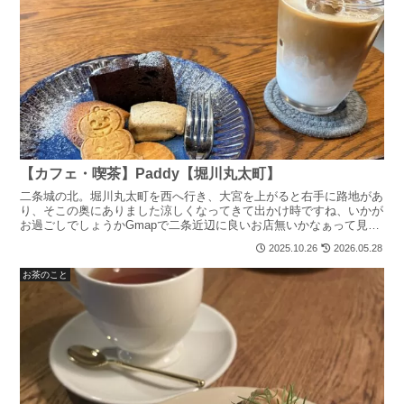
【カフェ・喫茶】Paddy【堀川丸太町】
二条城の北。堀川丸太町を西へ行き、大宮を上がると右手に路地があ
り、そこの奥にありました涼しくなってきて出かけ時ですね、いかが
お過ごしでしょうかGmapで二条近辺に良いお店無いかなぁって見て
たら、こんなとこに良さげなカフェが！さっそく寄ってき...
2025.10.26
2026.05.28
お茶のこと