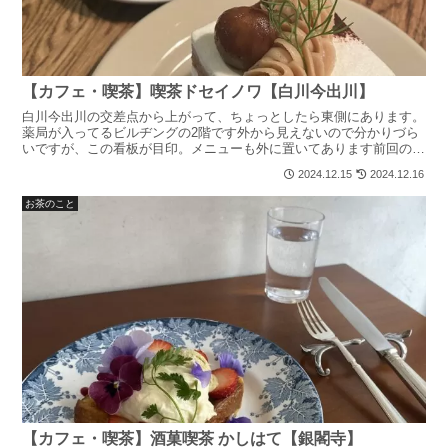
【カフェ・喫茶】喫茶ドセイノワ【白川今出川】
白川今出川の交差点から上がって、ちょっとしたら東側にあります。
薬局が入ってるビルヂングの2階です外から見えないので分かりづら
いですが、この看板が目印。メニューも外に置いてあります前回のな
やカフェの次にはしごして行きました。近いのでぜひ何なら...
2024.12.15
2024.12.16
お茶のこと
【カフェ・喫茶】酒菓喫茶 かしはて【銀閣寺】