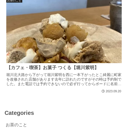
お茶のこと
【カフェ・喫茶】お菓子 つくる【堀川紫明】
堀川北大路から下がって堀川紫明を西に一本下がったとこ綺麗に町家
を改修された店舗があります去年に訪れたのですがその時は予約制で
した。また電話では予約できないので必ず行ってからボードに名前を
書きましょう！時間ごとのローテーション制なので、ゆっく...
2023.09.20
Categories
お茶のこと