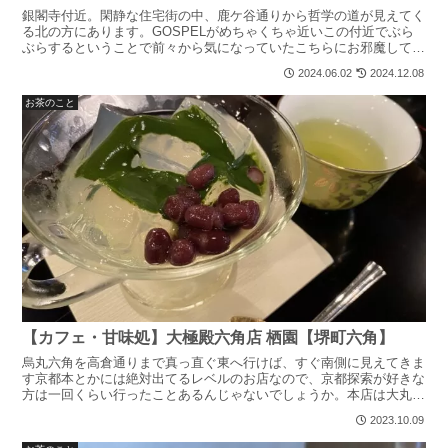
銀閣寺付近。閑静な住宅街の中、鹿ケ谷通りから哲学の道が見えてく
る北の方にあります。GOSPELがめちゃくちゃ近いこの付近でぶら
ぶらするということで前々から気になっていたこちらにお邪魔してき
ました予約した方が良いです！少し前のことなので簡単な...
2024.06.02
2024.12.08
お茶のこと
【カフェ・甘味処】大極殿六角店 栖園【堺町六角】
烏丸六角を高倉通りまで真っ直ぐ東へ行けば、すぐ南側に見えてきま
す京都本とかには絶対出てるレベルのお店なので、京都探索が好きな
方は一回くらい行ったことあるんじゃないでしょうか。本店は大丸の
隣にあるんですがこちらの六角店は京町家を利用した店舗と...
2023.10.09