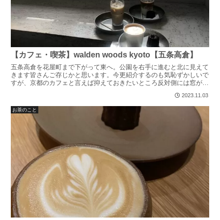
【カフェ・喫茶】walden woods kyoto【五条高倉】
五条高倉を花屋町まで下がって東へ。公園を右手に進むと北に見えて
きます皆さんご存じかと思います。今更紹介するのも気恥ずかしいで
すが、京都のカフェと言えば抑えておきたいところ反対側には窓があ
るので、微かな自然光が空間をより柔らかくしてくれます映...
2023.11.03
お茶のこと