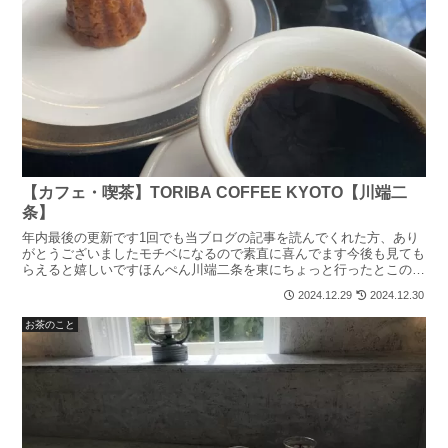
【カフェ・喫茶】TORIBA COFFEE KYOTO【川端二
条】
年内最後の更新です1回でも当ブログの記事を読んでくれた方、あり
がとうございましたモチベになるので素直に喜んでます今後も見ても
らえると嬉しいですほんぺん川端二条を東にちょっと行ったとこの、
北側にお店ありました何かキュウリのサンドイッチの写真を...
2024.12.29
2024.12.30
お茶のこと