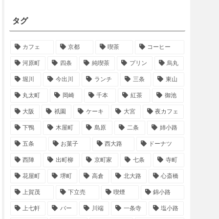
タグ
カフェ
京都
喫茶
コーヒー
河原町
四条
純喫茶
プリン
烏丸
堀川
今出川
ランチ
三条
東山
丸太町
岡崎
千本
紅茶
御池
大阪
祇園
ケーキ
大宮
夜カフェ
下鴨
木屋町
島原
二条
姉小路
五条
お菓子
西大路
ドーナツ
西陣
出町柳
京町家
七条
寺町
花屋町
堺町
高倉
北大路
心斎橋
上賀茂
下立売
喫煙
錦小路
上七軒
バー
川端
一条寺
塩小路