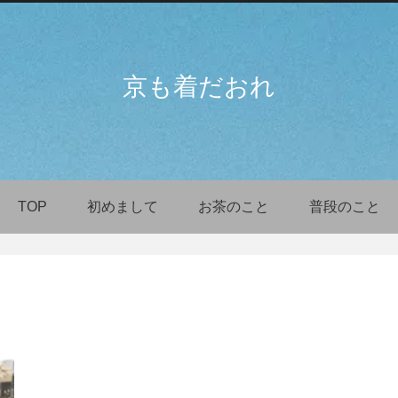
京も着だおれ
TOP
初めまして
お茶のこと
普段のこと