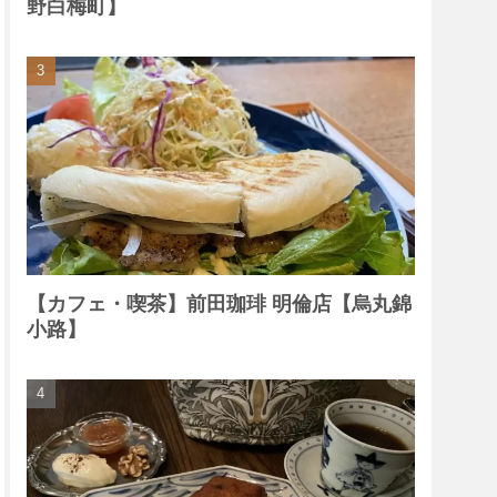
野白梅町】
【カフェ・喫茶】前田珈琲 明倫店【烏丸錦
小路】