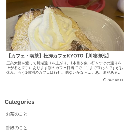
【カフェ・喫茶】松涛カフェKYOTO【川端御池】
三条大橋を渡って川端通りを上がり、1本目を東へ行きすぐの通りを
上がると左手にあります別のカフェ目当てでここまで来たのですがお
休み。もう1個別のカフェは行列。他ないかな～…。あ、まだあるや
ん、行ってないとこ！ということで松涛カフェに行ってきま...
2025.09.14
Categories
お茶のこと
普段のこと