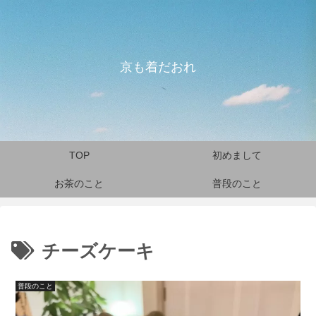
京も着だおれ
TOP
初めまして
お茶のこと
普段のこと
チーズケーキ
普段のこと