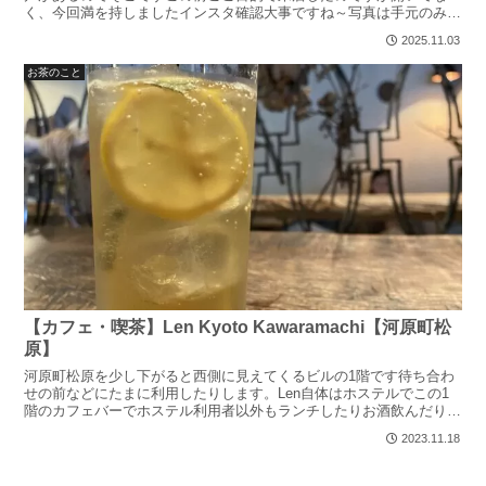
く、今回満を持しましたインスタ確認大事ですね～写真は手元のみ
OK！写真が数枚しかないので記事もサクッと書いていきますこ...
2025.11.03
お茶のこと
【カフェ・喫茶】Len Kyoto Kawaramachi【河原町松
原】
河原町松原を少し下がると西側に見えてくるビルの1階です待ち合わ
せの前などにたまに利用したりします。Len自体はホステルでこの1
階のカフェバーでホステル利用者以外もランチしたりお酒飲んだりで
きるということですねホステルというとアメリカの平屋の...
2023.11.18