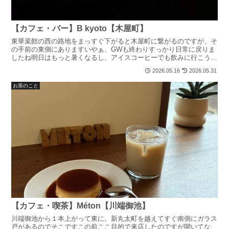
【カフェ・バー】B kyoto【木屋町】
東華菜館の西の路地をまっすぐ下がると木屋町に繋がるのですが、そ
の手前の東側にありますいやぁ、GWも終わりすっかり日常に戻りま
したね明日はもっと暑くなるし、アイスコーヒーでも飲みに行こうか
しら皆さんも熱中症にはお気を付けください写真OKキャッ...
2026.05.16
2026.05.31
お茶のこと
【カフェ・喫茶】Méton【川端御池】
川端御池から１本上がって東に。新丸太町を越えてすぐ南側にガラス
戸があるのでそこですこの前ここ目的で来店したのですが開いてな