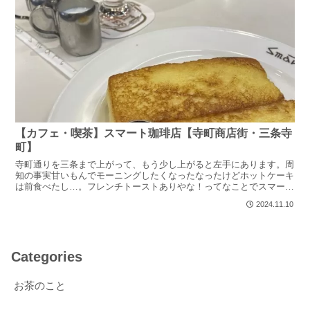
【カフェ・喫茶】スマート珈琲店【寺町商店街・三条寺
町】
寺町通りを三条まで上がって、もう少し上がると左手にあります。周
知の事実甘いもんでモーニングしたくなったなったけどホットケーキ
は前食べたし…。フレンチトーストありやな！ってなことでスマート
珈琲へ。立地も良い1932年創業らしい。これは純喫茶で...
2024.11.10
Categories
お茶のこと