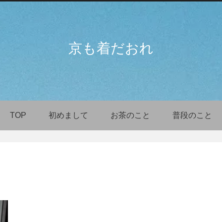
京も着だおれ
TOP
初めまして
お茶のこと
普段のこと