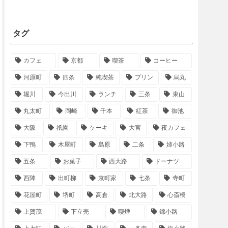
タグ
カフェ
京都
喫茶
コーヒー
河原町
四条
純喫茶
プリン
烏丸
堀川
今出川
ランチ
三条
東山
丸太町
岡崎
千本
紅茶
御池
大阪
祇園
ケーキ
大宮
夜カフェ
下鴨
木屋町
島原
二条
姉小路
五条
お菓子
西大路
ドーナツ
西陣
出町柳
京町家
七条
寺町
花屋町
堺町
高倉
北大路
心斎橋
上賀茂
下立売
喫煙
錦小路