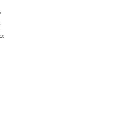
】
の
に
き
.10