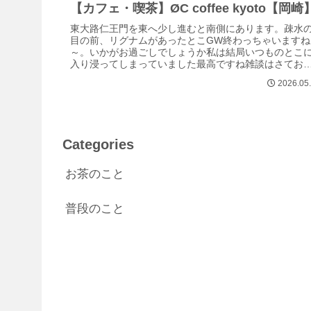
【カフェ・喫茶】ØC coffee kyoto【岡崎
東大路仁王門を東へ少し進むと南側にあります。疎水
目の前、リグナムがあったとこGW終わっちゃいますね
～。いかがお過ごしでしょうか私は結局いつものとこ
入り浸ってしまっていました最高ですね雑談はさてお
今回のリスト写真OKキャッシュレス対応ワ...
2026.05
Categories
お茶のこと
普段のこと