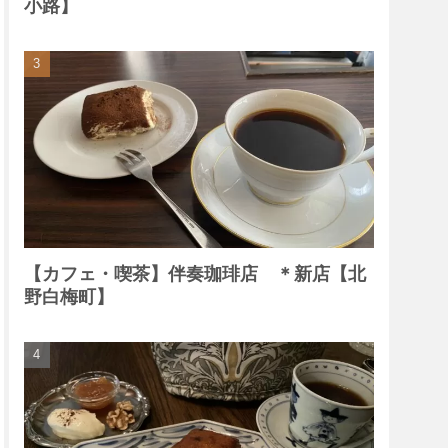
小路】
【カフェ・喫茶】伴奏珈琲店 ＊新店【北
野白梅町】