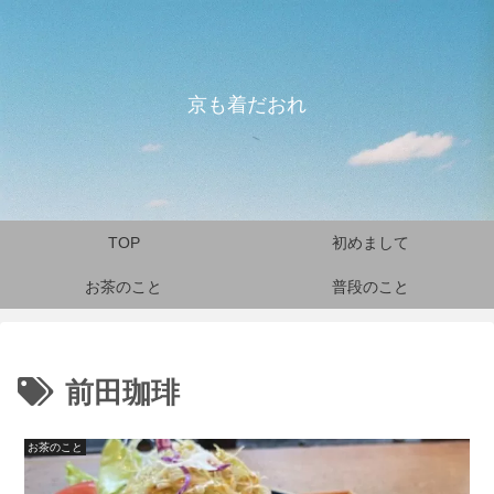
京も着だおれ
TOP
初めまして
お茶のこと
普段のこと
前田珈琲
お茶のこと