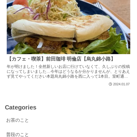
【カフェ・喫茶】前田珈琲 明倫店【烏丸錦小路】
年が明けました！全然新しいお店に行けていなくて、久しぶりの投稿
になってしまいました…今年はどうなるか分かりませんが、とりあえ
ず見てやってください本題烏丸錦小路を西に入って1本目。室町通を
上がるとすぐ右手にに看板があるので、その先の建物です四...
2024.01.07
Categories
お茶のこと
普段のこと