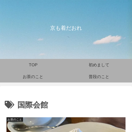
京も着だおれ
TOP
初めまして
お茶のこと
普段のこと
国際会館
お茶のこと