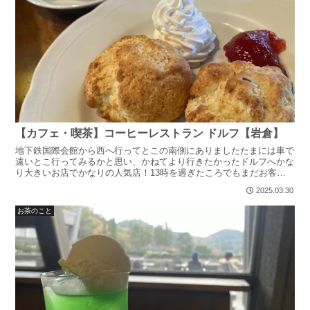
【カフェ・喫茶】コーヒーレストラン ドルフ【岩倉】
地下鉄国際会館から西へ行ってとこの南側にありましたたまには車で
遠いとこ行ってみるかと思い、かねてより行きたかったドルフへかな
り大きいお店でかなりの人気店！13時を過ぎたころでもまだお客さ
んは絶えなかったが、20分待ったくらいで入店昼に行くな...
2025.03.30
お茶のこと