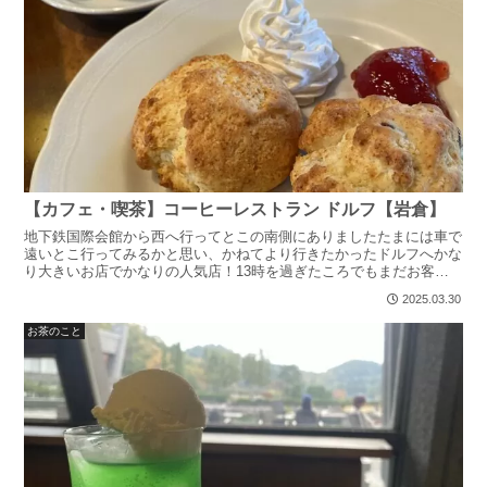
【カフェ・喫茶】コーヒーレストラン ドルフ【岩倉】
地下鉄国際会館から西へ行ってとこの南側にありましたたまには車で
遠いとこ行ってみるかと思い、かねてより行きたかったドルフへかな
り大きいお店でかなりの人気店！13時を過ぎたころでもまだお客さ
んは絶えなかったが、20分待ったくらいで入店昼に行くな...
2025.03.30
お茶のこと