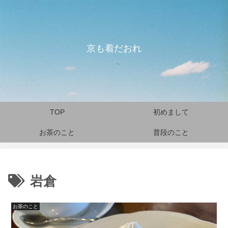
京も着だおれ
TOP
初めまして
お茶のこと
普段のこと
岩倉
お茶のこと