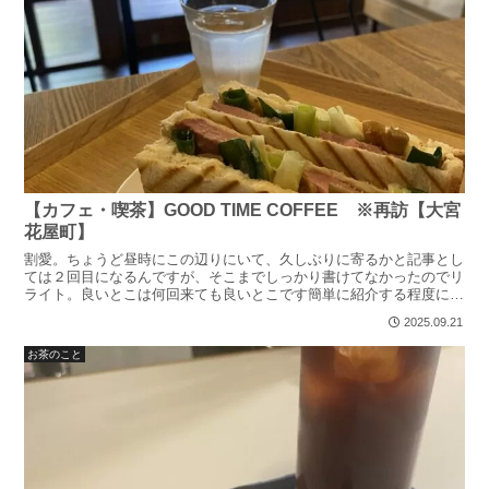
【カフェ・喫茶】GOOD TIME COFFEE ※再訪【大宮
花屋町】
割愛。ちょうど昼時にこの辺りにいて、久しぶりに寄るかと記事とし
ては２回目になるんですが、そこまでしっかり書けてなかったのでリ
ライト。良いとこは何回来ても良いとこです簡単に紹介する程度にし
ておきます、ではではまさにGOOD TIME！レジにて...
2025.09.21
お茶のこと