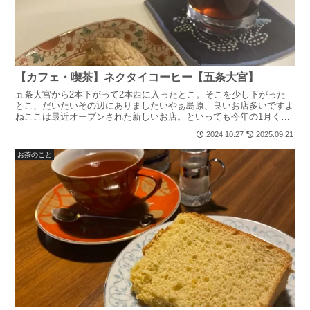
【カフェ・喫茶】ネクタイコーヒー【五条大宮】
五条大宮から2本下がって2本西に入ったとこ。そこを少し下がった
とこ、だいたいその辺にありましたいやぁ島原、良いお店多いですよ
ねここは最近オープンされた新しいお店。といっても今年の1月くら
いにオープンされたので、京都のカフェ好きな方はもうご存...
2024.10.27
2025.09.21
お茶のこと