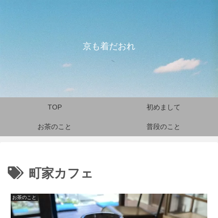
京も着だおれ
TOP
初めまして
お茶のこと
普段のこと
町家カフェ
お茶のこと