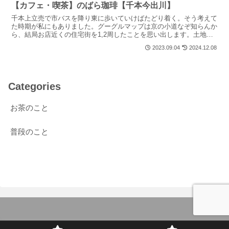
【カフェ・喫茶】のばら珈琲【千本今出川】
千本上立売で市バスを降り東に歩いていけばたどり着く。そう考えて
た時期が私にもありました。グーグルマップは京の小道なぞ知らんか
ら、結局お店近くの住宅街を1,2周したことを思い出します。土地勘
のない方はもう1周はするんじゃないでしょうかこの道を...
2023.09.04
2024.12.08
Categories
お茶のこと
普段のこと