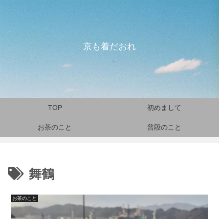
京も着だおれ
TOP
初めまして
お茶のこと
普段のこと
舞鶴
お茶のこと