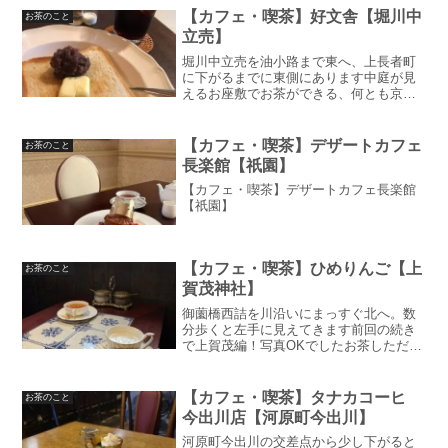
【カフェ・喫茶】好文舎【堀川中
お茶のこと
立売】
堀川中立売を油小路まで東へ、上長者町
に下がるまでに東側にあります中庭が見
えるお座敷でお茶ができる、何とも京都
らしい町家カフェこういった雰囲気のお
店は敷居高そうやなと感じてたんです
が、全然そんなことはなかったです。お
【カフェ・喫茶】デザートカフェ
お茶のこと
店の方がとても親切な方で（...
長楽館【祇園】
【カフェ・喫茶】デザートカフェ長楽館
【祇園】
【カフェ・喫茶】ひめりんご【上
お茶のこと
賀茂神社】
御薗橋西詰を川沿いにまっすぐ北へ。数
分歩くと左手に見えてきます前回の続き
で上賀茂編！写真OKでしたお茶しただけ
なのでサクッと書いていきます賀茂川沿
いに突如現れる純喫茶看板が見えたので
到着。店名が可愛すぎる草部にリンゴの
【カフェ・喫茶】タナカコーヒ
お茶のこと
切り抜きが。芸が細かい...
今出川店【河原町今出川】
河原町今出川の交差点から少し下がると