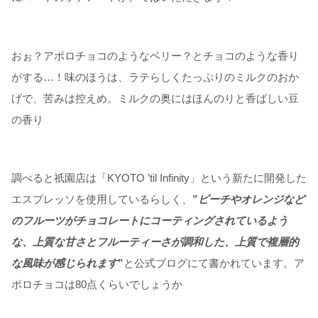
おぉ？アポロチョコのようなベリー？とチョコのような香り
がする…！味のほうは、ラテらしくたっぷりのミルクのおか
げで、苦みは控えめ。ミルクの奥にはほんのりと香ばしい豆
の香り
調べると祇園店は「KYOTO ’til Infinity」という新たに開発した
エスプレッソを使用しているらしく、
”
ピーチやオレンジなど
のフルーツがチョコレートにコーティングされているよう
な、上質な甘さとフルーティーさが調和した、上質で複層的
な風味が感じられます
”
と公式ブログにて書かれています。ア
ポロチョコは80点くらいでしょうか