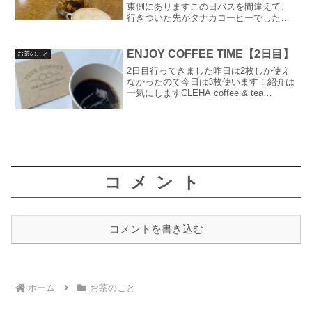
東側にありますこの日バスを間違えて、
行きついた先がタナカコーヒーでした。
何年住んでても間違うもんですねタナカ
コーヒーと言えば河原町と祇園にもあり
ますね。祇園店は一度行きましたがどち
ENJOY COFFEE TIME【2日目】
お茶のこと
らにしても書いてないので...
2日目行ってきました昨日は2枚しか使え
なかったので今日は3枚使います！紹介は
一気にしますCLEHA coffee & tea
roomHive Coffeeloose kyotoTRAVELING
COFFEEStory coffee an...
コメント
コメントを書き込む
ホーム
お茶のこと