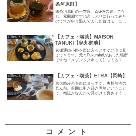
なんですがビルの裏が六角...
条河原町】
四条河原町の一本裏。ZARAの裏。ご存
じ、元回廊ですね久しぶりに行ってみた
のですが中々混んでました昔はモーニン
グを食べにたまに来てましたが、モーニ
ングは無くなったみたいですね。さすが
にあのクオリティのモーニングを450円で
【カフェ・喫茶】MAISON
お茶のこと
提供するのはこの時...
TANUKI【烏丸御池】
衣棚通姉小路を西に入るとすぐ北側に見
えてきます。元々Fukumimiがあった場所
ですね「メゾンタヌキって知ってる？え
えんかなあれ」という事を言われ調べて
みると、そんな名前のカフェを発見。キ
ツネは知ってるけどタヌキは知らん。こ
【カフェ・喫茶】ETRA【岡崎】
お茶のこと
れは行くしかない...
東大路冷泉を西にまっすぐ。夷川船溜の
真ん前。前回に引き続き岡崎ということ
で、雑誌かなんかで見かけて良さそうだ
ったので訪問～お店の正面はガラス戸に
なっていて夷川ダム周りの建造物や自然
を眺めながらお茶できます。外はひんや
りしたので店内へお店に入...
コメント