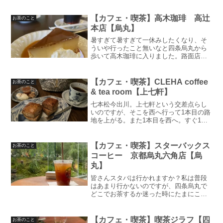
【カフェ・喫茶】高木珈琲 高辻
お茶のこと
本店【烏丸】
暑すぎて暑すぎて一休みしたくなり、そ
ういや行ったこと無いなと四条烏丸から
歩いて高木珈琲に入りました。路面店で
すがカジュアルにパッと入ることができ
ましたグーグルマップで皆載せてたプリ
ンが美味しそうだったので、アイスコー
【カフェ・喫茶】CLEHA coffee
お茶のこと
ヒーとラムプリンのセット...
& tea room【上七軒】
七本松今出川。上七軒という交差点らし
いのですが、そこを西へ行って1本目の路
地を上がる。また1本目を西へ。すぐ1本
目を上がるとあります（ちょっと迷いま
した）9月にあったENJOY COFFEE
TIMEのイベントでこちらのカフェを知っ
【カフェ・喫茶】スターバックス
お茶のこと
てから、...
コーヒー 京都烏丸六角店【烏
丸】
皆さんスタバは行かれますか？私は普段
はあまり行かないのですが、四条烏丸で
どこでお茶するか迷った時にたまにこの
店舗を利用します四条烏丸を六角通まで
上がったらすぐ右手にスタバが入ったビ
ルが見えてきます。キャパは中規模程度
【カフェ・喫茶】喫茶ジラフ【四
お茶のこと