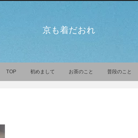
京も着だおれ
TOP
初めまして
お茶のこと
普段のこと