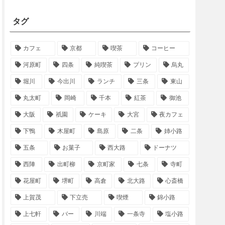
タグ
カフェ
京都
喫茶
コーヒー
河原町
四条
純喫茶
プリン
烏丸
堀川
今出川
ランチ
三条
東山
丸太町
岡崎
千本
紅茶
御池
大阪
祇園
ケーキ
大宮
夜カフェ
下鴨
木屋町
島原
二条
姉小路
五条
お菓子
西大路
ドーナツ
西陣
出町柳
京町家
七条
寺町
花屋町
堺町
高倉
北大路
心斎橋
上賀茂
下立売
喫煙
錦小路
上七軒
バー
川端
一条寺
塩小路