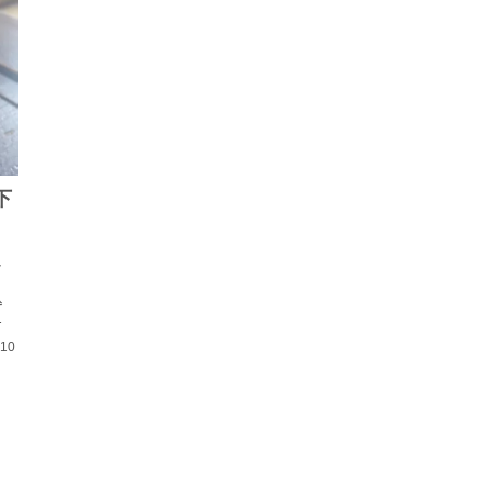
下
し
と
込
！
.10