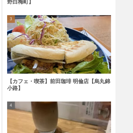
野白梅町】
【カフェ・喫茶】前田珈琲 明倫店【烏丸錦
小路】