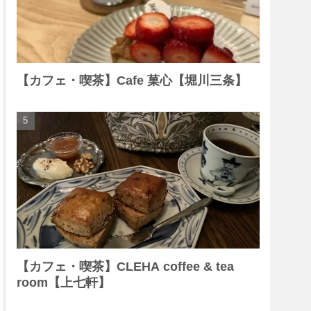
【カフェ・喫茶】Cafe 菓心【堀川三条】
【カフェ・喫茶】CLEHA coffee & tea
room【上七軒】