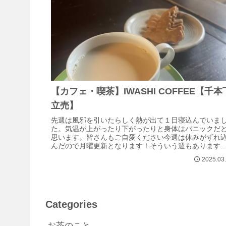
【カフェ・喫茶】IWASHI COFFEE【千本
立売】
先週は風邪を引いたらしく熱が出て１日寝込んでいま
た。気温が上がったり下がったりと身体はパニックだ
思います。皆さんもご自愛ください今週は休みがずれ
んだので月曜更新となります！そういう週もあります
ほんぺん千本下立売を西にまっすぐ行くと北...
2025.03
Categories
お茶のこと