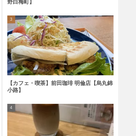
野白梅町】
【カフェ・喫茶】前田珈琲 明倫店【烏丸錦
小路】