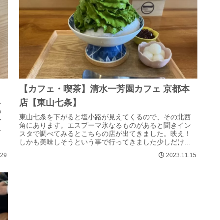
【カフェ・喫茶】清水一芳園カフェ 京都本
店【東山七条】
を
つ
東山七条を下がると塩小路が見えてくるので、その北西
ー
角にあります。エスプーマ氷なるものがあると聞きイン
の
スタで調べてみるとこちらの店が出てきました。映え！
しかも美味しそうという事で行ってきました少しだけ並
びましたがわりとすぐ入店できました。店内...
.29
2023.11.15