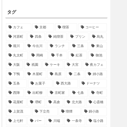
タグ
カフェ
京都
喫茶
コーヒー
河原町
四条
純喫茶
プリン
烏丸
堀川
今出川
ランチ
三条
東山
丸太町
岡崎
千本
紅茶
御池
大阪
祇園
ケーキ
大宮
夜カフェ
下鴨
木屋町
島原
二条
姉小路
五条
お菓子
西大路
ドーナツ
西陣
出町柳
京町家
七条
寺町
花屋町
堺町
高倉
北大路
心斎橋
上賀茂
下立売
喫煙
錦小路
上七軒
バー
川端
一条寺
塩小路