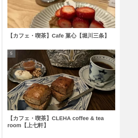
【カフェ・喫茶】Cafe 菓心【堀川三条】
【カフェ・喫茶】CLEHA coffee & tea
room【上七軒】