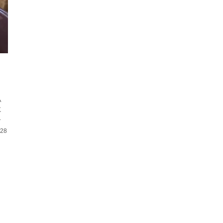
ま
い
に
.28