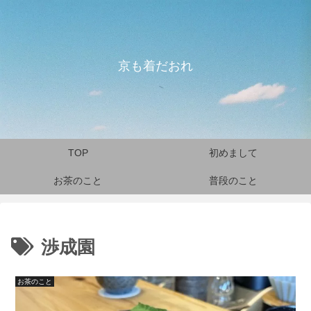
京も着だおれ
TOP
初めまして
お茶のこと
普段のこと
渉成園
お茶のこと