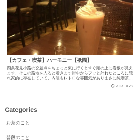
【カフェ・喫茶】ハーモニー【祇園】
四条花見小路の交差点をちょっと東に行くとすぐ頭の上に看板が見え
ます、そこの路地を入ると着きます街中からフッと外れたところに隠
れ家的に存在していて、内装もレトロな雰囲気がありまさに純喫茶ち
ゃあんと喫煙OKです。ちなみに私は吸いません昔過ぎて頼...
2023.10.23
Categories
お茶のこと
普段のこと