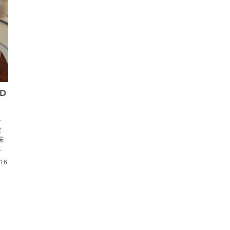
D
す
雰
末
入
.16