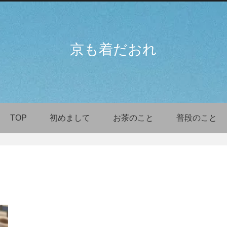
京も着だおれ
TOP
初めまして
お茶のこと
普段のこと