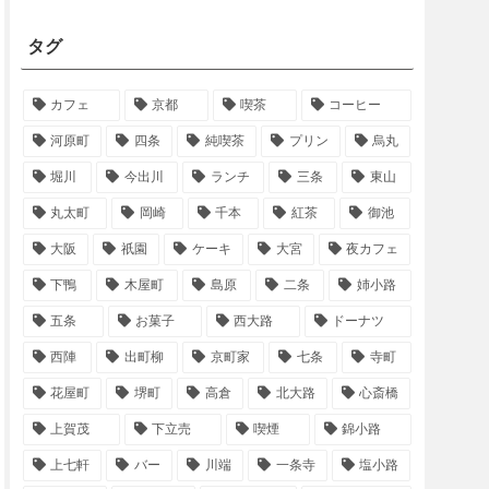
タグ
カフェ
京都
喫茶
コーヒー
河原町
四条
純喫茶
プリン
烏丸
堀川
今出川
ランチ
三条
東山
丸太町
岡崎
千本
紅茶
御池
大阪
祇園
ケーキ
大宮
夜カフェ
下鴨
木屋町
島原
二条
姉小路
五条
お菓子
西大路
ドーナツ
西陣
出町柳
京町家
七条
寺町
花屋町
堺町
高倉
北大路
心斎橋
上賀茂
下立売
喫煙
錦小路
上七軒
バー
川端
一条寺
塩小路