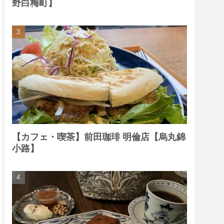
野白梅町】
【カフェ・喫茶】前田珈琲 明倫店【烏丸錦
小路】