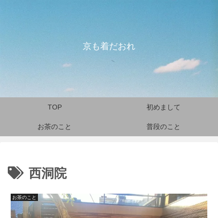
京も着だおれ
TOP
初めまして
お茶のこと
普段のこと
西洞院
お茶のこと