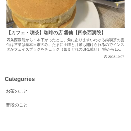
【カフェ・喫茶】珈琲の店 雲仙【四条西洞院】
四条西洞院から１本下がったとこ。角にありますいわゆる純喫茶の雲
仙は営業は基本日曜のみ。たまに土曜と月曜も開けられるのでインス
タかフェイスブックをチェック（気まぐれのURL載せ）7時から15時
までで、私が行ったときは並ばなかったのですが場合に...
2023.10.07
Categories
お茶のこと
普段のこと