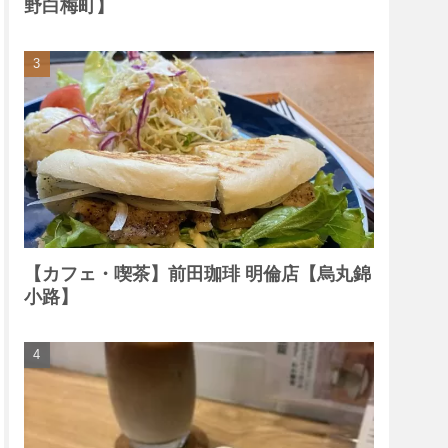
野白梅町】
【カフェ・喫茶】前田珈琲 明倫店【烏丸錦
小路】