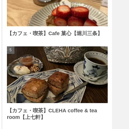
【カフェ・喫茶】Cafe 菓心【堀川三条】
【カフェ・喫茶】CLEHA coffee & tea
room【上七軒】