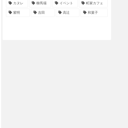
カヌレ
柳馬場
イベント
町家カフェ
紫明
吉田
高辻
和菓子