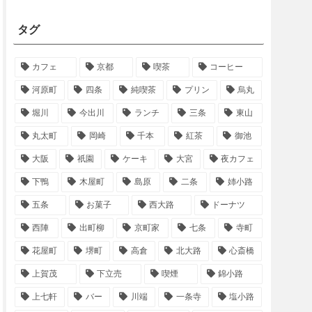
タグ
カフェ
京都
喫茶
コーヒー
河原町
四条
純喫茶
プリン
烏丸
堀川
今出川
ランチ
三条
東山
丸太町
岡崎
千本
紅茶
御池
大阪
祇園
ケーキ
大宮
夜カフェ
下鴨
木屋町
島原
二条
姉小路
五条
お菓子
西大路
ドーナツ
西陣
出町柳
京町家
七条
寺町
花屋町
堺町
高倉
北大路
心斎橋
上賀茂
下立売
喫煙
錦小路
上七軒
バー
川端
一条寺
塩小路