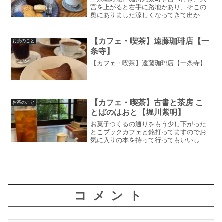
宮を上がると右手に路地があり、そこの
奥にありました涼しくなってきて出かけ
時ですね、いかがお過ごしでしょうか
Gmapで二条近辺に良いお店無いかなぁっ
て見てたら、こんなとこに良さげなカフ
【カフェ・喫茶】遠藤珈琲店【一
お茶のこと
ェが！さっそく寄ってき...
条寺】
【カフェ・喫茶】遠藤珈琲店【一条寺】
【カフェ・喫茶】古書と茶房 こ
お茶のこと
とばのはおと【堀川紫明】
お菓子つくるの通りをもう少し下がった
とこブックカフェと銘打ってますのでお
気に入りの本を持って行ってもいいし、
置いてある本を気分で選んで読みましょ
うお静かに、というルールがりますがブ
ックカフェで騒ぐ人なんてまさかいない
ですよねお店は京町家その...
コメント