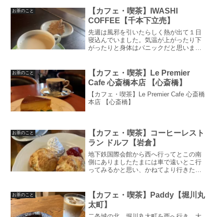
【カフェ・喫茶】IWASHI
お茶のこと
COFFEE【千本下立売】
先週は風邪を引いたらしく熱が出て１日
寝込んでいました。気温が上がったり下
がったりと身体はパニックだと思いま
す。皆さんもご自愛ください今週は休み
がずれ込んだので月曜更新となります！
そういう週もあります！ほんぺん千本下
【カフェ・喫茶】Le Premier
お茶のこと
立売を西にまっすぐ行くと北...
Cafe 心斎橋本店 【心斎橋】
【カフェ・喫茶】Le Premier Cafe 心斎橋
本店 【心斎橋】
【カフェ・喫茶】コーヒーレスト
お茶のこと
ラン ドルフ【岩倉】
地下鉄国際会館から西へ行ってとこの南
側にありましたたまには車で遠いとこ行
ってみるかと思い、かねてより行きたか
ったドルフへかなり大きいお店でかなり
の人気店！13時を過ぎたころでもまだお
客さんは絶えなかったが、20分待ったく
【カフェ・喫茶】Paddy【堀川丸
お茶のこと
らいで入店昼に行くな...
太町】
二条城の北。堀川丸太町を西へ行き、大