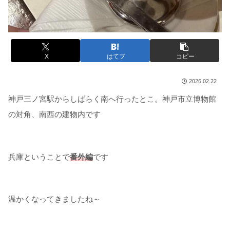
X
はてブ
コピー
2026.02.22
神戸三ノ宮駅からしばらく南へ行ったとこ。神戸市立博物館
の対角、南西の建物内です
兵庫ということで
番外編
です
温かくなってきましたね～