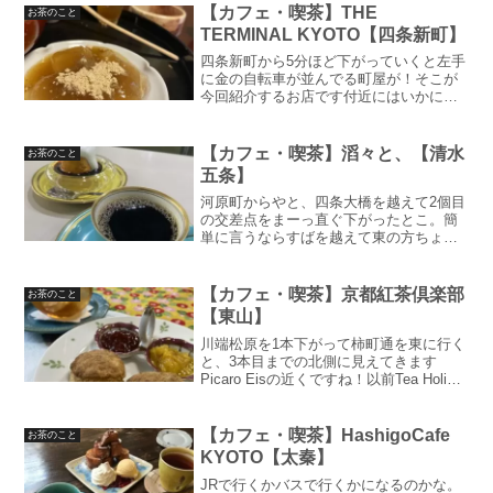
【カフェ・喫茶】THE
お茶のこと
TERMINAL KYOTO【四条新町】
四条新町から5分ほど下がっていくと左手
に金の自転車が並んでる町屋が！そこが
今回紹介するお店です付近にはいかにも
格式高そうな料理屋さんなどの町屋が並
んでいるので、入っていいのかどうか不
安になるとは思いますが『喫茶アリ』と
【カフェ・喫茶】滔々と、【清水
お茶のこと
何とは無しに書かれてい...
五条】
河原町からやと、四条大橋を越えて2個目
の交差点をまーっ直ぐ下がったとこ。簡
単に言うならすばを越えて東の方ちょい
ちょい雑誌にも載ってた気がします。確
か店主が代わったと以前のお店は喫茶ス
ズキという名前で53年間続いていたそう
【カフェ・喫茶】京都紅茶倶楽部
お茶のこと
ですね。そして滔々と...
【東山】
川端松原を1本下がって柿町通を東に行く
と、3本目までの北側に見えてきます
Picaro Eisの近くですね！以前Tea Holic
の記事を書きながら（スコーン食いたい
やん…）ってなったので、ちょうど行き
たかったこちらにお邪魔してきました看
【カフェ・喫茶】HashigoCafe
お茶のこと
板が...
KYOTO【太秦】
JRで行くかバスで行くかになるのかな。