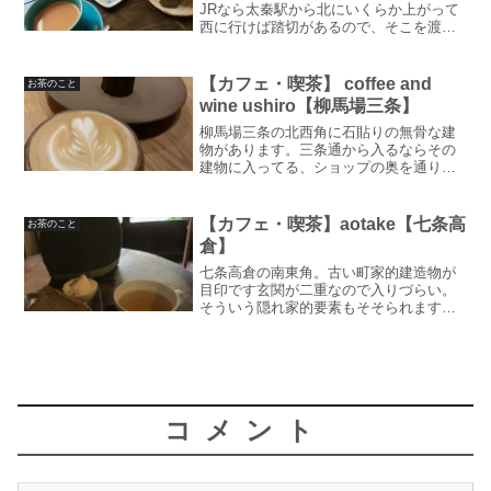
JRなら太秦駅から北にいくらか上がって
西に行けば踏切があるので、そこを渡れ
ば南側にお店があります。バスなら嵯峨
野高校前で降りて下がったらお店のある
大通りに出ますので、西に行けば着きま
【カフェ・喫茶】 coffee and
お茶のこと
す珍しく写真がいっぱ...
wine ushiro【柳馬場三条】
柳馬場三条の北西角に石貼りの無骨な建
物があります。三条通から入るならその
建物に入ってる、ショップの奥を通り抜
けると入れます。柳馬場通りから入るな
ら建物の１階がホテルのロビーになって
るので、そこを通り抜けることになりま
【カフェ・喫茶】aotake【七条高
お茶のこと
す表から見えないため見付...
倉】
七条高倉の南東角。古い町家的建造物が
目印です玄関が二重なので入りづらい。
そういう隠れ家的要素もそそられますよ
ね外観から分かる通り中は町家の作りで
すが、とてもきれいにリノベされている
ので古臭いといった雰囲気は全くないで
す。お店の奥には中庭があ...
コメント