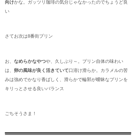
向け
かな。ガッツリ珈琲の気分じゃなかったのでちょうど良
い
さてお次は8番街プリン
お、
なめらかなやつ
や、久しぶり～。プリン自体の味わい
は、
卵の風味が良く活きていて
口溶け滑らか。カラメルの苦
みは強めでかなり香ばしく、滑らかで輪郭が曖昧なプリンを
キリっとさせる良いバランス
ごちそうさま！