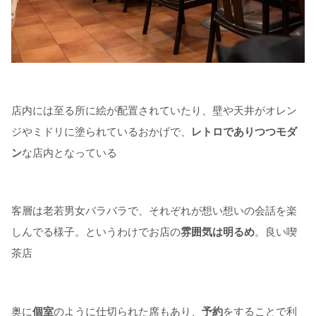
店内には至る所に絵が配置されていたり、壁や天井がオレン
ジやミドリに塗られているおかげで、
レトロでありつつモダ
ン
な店内となっている
客層は老若男女バラバラで、それぞれが想い想いの会話を楽
しんでる様子。というわけでお店の
雰囲気は明るめ
。良い喫
茶店
奥に
個室
のように仕切られた席もあり、
予約
をすることで利