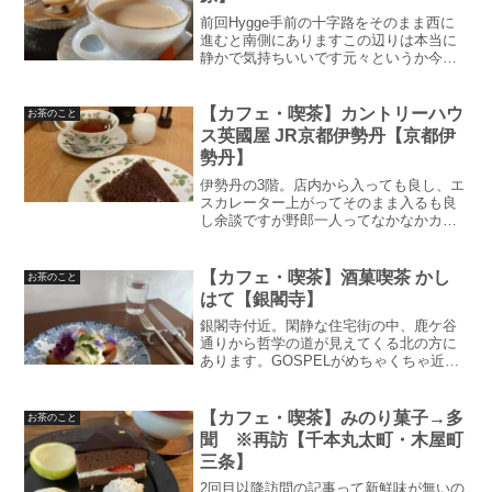
前回Hygge手前の十字路をそのまま西に
進むと南側にありますこの辺りは本当に
静かで気持ちいいです元々というか今も
なんですが、旅館という事でファサード
は一見してお茶ができるとは思えない感
じです。注意なんですがカフェ・バーの
【カフェ・喫茶】カントリーハウ
お茶のこと
営業時間が17時から...
ス英國屋 JR京都伊勢丹【京都伊
勢丹】
伊勢丹の3階。店内から入っても良し、エ
スカレーター上がってそのまま入るも良
し余談ですが野郎一人ってなかなかカフ
ェに入るハードル高いですよね。カワイ
イ店舗だと特にみ空とか伴奏珈琲店と
か、あぁいうお店。増えてほしいですよ
【カフェ・喫茶】酒菓喫茶 かし
お茶のこと
ねそれはそれとしておいお...
はて【銀閣寺】
銀閣寺付近。閑静な住宅街の中、鹿ケ谷
通りから哲学の道が見えてくる北の方に
あります。GOSPELがめちゃくちゃ近い
この付近でぶらぶらするということで
前々から気になっていたこちらにお邪魔
してきました予約した方が良いです！少
【カフェ・喫茶】みのり菓子→多
お茶のこと
し前のことなので簡単な...
聞 ※再訪【千本丸太町・木屋町
三条】
2回目以降訪問の記事って新鮮味が無いの