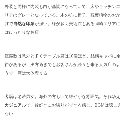
外装と同様に内装も白が基調になっていて、床やキッチンエ
リアはグレーとなっている。木の机に椅子、観葉植物のおか
げで
自然な印象
が強い。緑が多く美術館もある岡崎エリアに
はぴったりなお店
座席数は意外と多くテーブル席は10個ほど。結構キャパに余
裕があるが、夕方過ぎでもお客さんが続々と来る人気店のよ
うで、席は大体埋まる
客層は老若男女。海外の方もいて賑やかな雰囲気。それゆえ
カジュアル
で、皆好きにお喋りができる感じ。BGMは聴こえ
ない