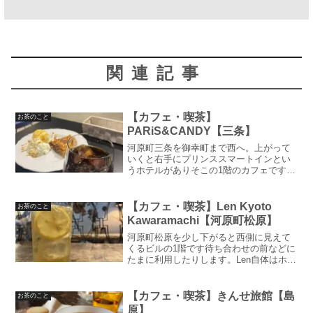
関連記事
【カフェ・喫茶】
お茶のこと
PARiS&CANDY【三条】
河原町三条を御幸町まで西へ。上がって
いくと右手にプリンススマートインとい
うホテルがありそこの1階のカフェです何
か久しぶりな気がしますね！先週お休み
したのもありますが、書かなかったらそ
わそわします写真OKでした！では書いて
【カフェ・喫茶】Len Kyoto
お茶のこと
いきますホテル併設の...
Kawaramachi【河原町松原】
河原町松原を少し下がると西側に見えて
くるビルの1階です待ち合わせの前などに
たまに利用したりします。Len自体はホス
テルでこの1階のカフェバーでホステル利
用者以外もランチしたりお酒飲んだりで
きるということですねホステルというと
【カフェ・喫茶】きんせ旅館【島
お茶のこと
アメリカの平屋の...
原】