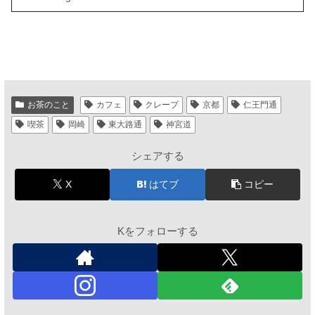
お茶のこと
カフェ
クレープ
京都
仁王門通
喫茶
岡崎
東大路通
神宮道
シェアする
X
はてブ
コピー
Kをフォローする