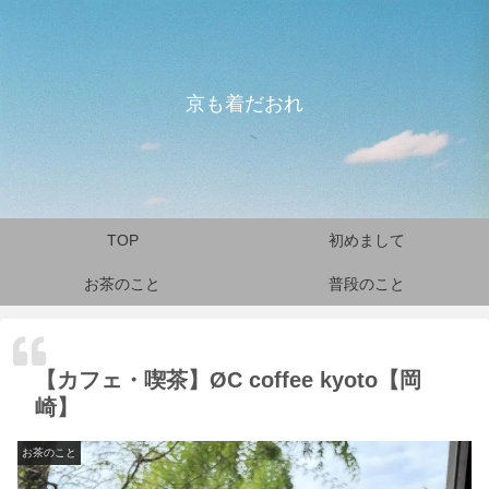
京も着だおれ
TOP
初めまして
お茶のこと
普段のこと
【カフェ・喫茶】ØC coffee kyoto【岡
崎】
お茶のこと