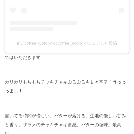
ØC coffee kyoto(@occoffee_kyoto)がシェアした投稿
ではいただきます
カリカリもちもちチャキチャキぷるぷるキ甘々辛辛！
うっっ
っま…！
書いてる時間が惜しい、バターが溶ける。生地の優しい甘み
と香り、ザラメのチャキチャキ食感、バターの塩味。最高
や…