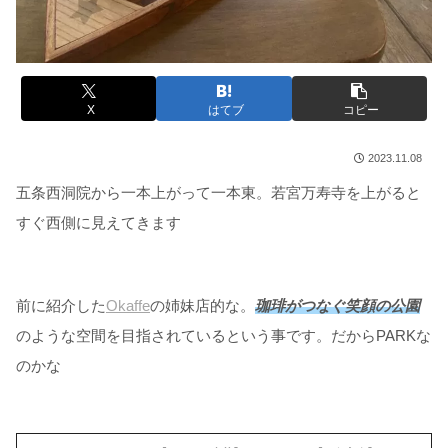
X
はてブ
コピー
2023.11.08
五条西洞院から一本上がって一本東。若宮万寿寺を上がると
すぐ西側に見えてきます
前に紹介した
Okaffe
の姉妹店的な。
珈琲がつなぐ笑顔の公園
のような空間を目指されているという事です。だからPARKな
のかな