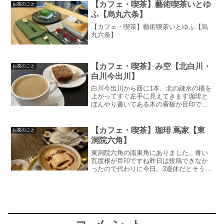
ます京都駅前に待望のカフェ、オープ
【カフェ・喫茶】藝術喫茶いとゆ
お茶のこと
ン！ドン！ということで、カ...
ふ【烏丸六条】
【カフェ・喫茶】藝術喫茶いとゆふ【烏
丸六条】
【カフェ・喫茶】み空【北白川・
お茶のこと
白川今出川】
白川今出川から西に1本、北の疎水の橋を
上がってすぐ左手に見えてきます珈琲と
ぼんやり書いてある木の看板が目印です
紹介するのも今更感がありますが外せな
いですよね以前は間借り営業を別のとこ
ろでされていたので、店主の珈琲の昔か
【カフェ・喫茶】珈琲 蔦家【東
お茶のこと
らのファンが多いイメー...
洞院六角】
東洞院六角の南東角にありました。青い
瓦屋根が目印ですね昨日は投稿できなか
ったので代わりに今日。3連休だとそうな
ったりならんかったりします。よろしく
お願いします知ってた方は多いんじゃな
いでしょうかこのお店。私は最近まで知
りませんでしたと言うの...