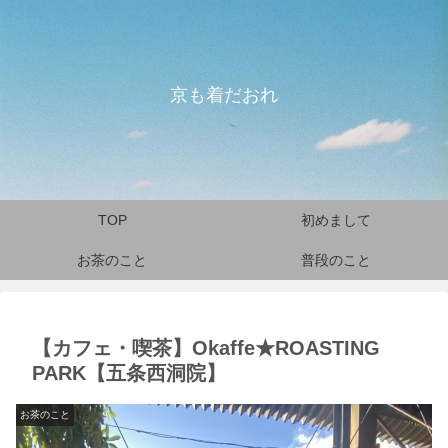
京も着だおれ
TOP
初めまして
お茶のこと
普段のこと
【カフェ・喫茶】Okaffe★ROASTING
PARK【五条西洞院】
お茶のこと