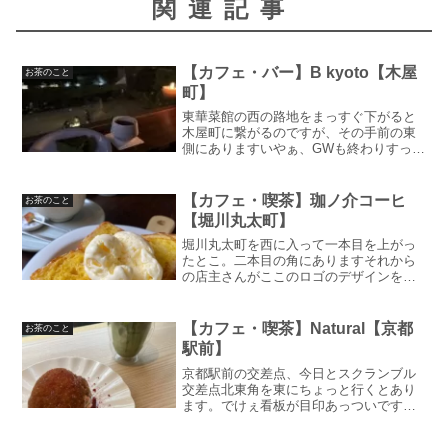
関連記事
【カフェ・バー】B kyoto【木屋
お茶のこと
町】
東華菜館の西の路地をまっすぐ下がると
木屋町に繋がるのですが、その手前の東
側にありますいやぁ、GWも終わりすっか
り日常に戻りましたね明日はもっと暑く
なるし、アイスコーヒーでも飲みに行こ
うかしら皆さんも熱中症にはお気を付け
【カフェ・喫茶】珈ノ介コーヒ
お茶のこと
ください写真OKキャッ...
【堀川丸太町】
堀川丸太町を西に入って一本目を上がっ
たとこ。二本目の角にありますそれから
の店主さんがここのロゴのデザインを依
頼され、作成されてるところを見ててこ
のお店を知りました。完成されたときに
名刺をいただいたので、これも縁だなと
【カフェ・喫茶】Natural【京都
お茶のこと
早速新しいお店ですが、カ...
駅前】
京都駅前の交差点、今日とスクランブル
交差点北東角を東にちょっと行くとあり
ます。でけぇ看板が目印あっついですね
ぇ！でも夏は好きです。わくわくしてま
すあーだこーだ言うてないで書いていき