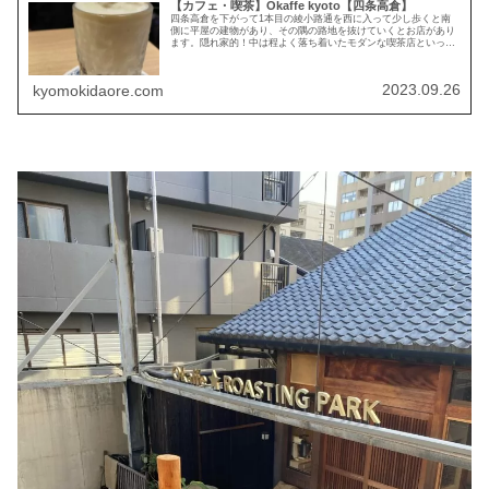
【カフェ・喫茶】Okaffe kyoto【四条高倉】
四条高倉を下がって1本目の綾小路通を西に入って少し歩くと南
側に平屋の建物があり、その隅の路地を抜けていくとお店があり
ます。隠れ家的！中は程よく落ち着いたモダンな喫茶店といった
感じの内装ですこの日頼んだのはバナナスムージー。底の方には
コーヒー...
2023.09.26
kyomokidaore.com