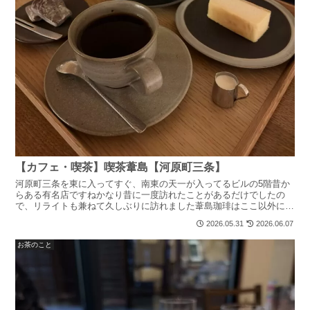
【カフェ・喫茶】喫茶葦島【河原町三条】
河原町三条を東に入ってすぐ、南東の天一が入ってるビルの5階昔か
らある有名店ですねかなり昔に一度訪れたことがあるだけでしたの
で、リライトも兼ねて久しぶりに訪れました葦島珈琲はここ以外にも
高島屋SC、柳馬場綾小路、喫茶葦島と同じビルの4階と店舗...
2026.05.31
2026.06.07
お茶のこと