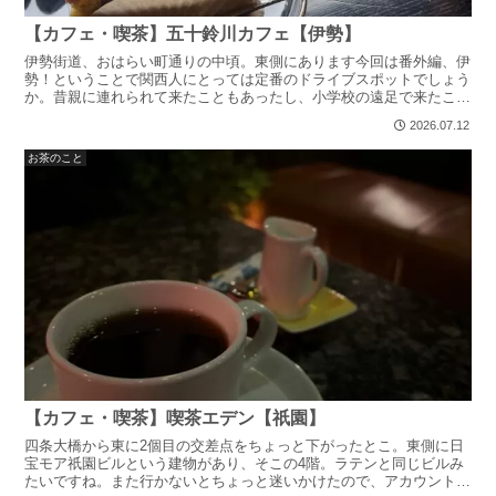
【カフェ・喫茶】五十鈴川カフェ【伊勢】
伊勢街道、おはらい町通りの中頃。東側にあります今回は番外編、伊
勢！ということで関西人にとっては定番のドライブスポットでしょう
か。昔親に連れられて来たこともあったし、小学校の遠足で来たこと
もありました。懐かｃ最近、京都以外ででもお茶してる時に...
2026.07.12
お茶のこと
【カフェ・喫茶】喫茶エデン【祇園】
四条大橋から東に2個目の交差点をちょっと下がったとこ。東側に日
宝モア祇園ビルという建物があり、そこの4階。ラテンと同じビルみ
たいですね。また行かないとちょっと迷いかけたので、アカウントの