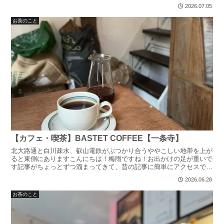
ストーリーズハイライトから確認してみてください。一番下...
2026.07.05
お茶のこと
【カフェ・喫茶】BASTET COFFEE【一条寺】
北大路通と白川疎水、叡山電鉄がぶつかり合うややこしい地帯を上が
ると東側にありますこんにちは！梅雨ですね！お出かけの足が重いで
す記事がちょっとずつ溜まってきて、昔の記事に簡単にアクセスでき
るような仕組みを作りたいなと思うのですが、色々考え中。...
2026.06.28
お茶のこと