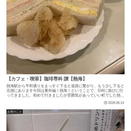
【カフェ・喫茶】珈琲専科 讃【熱海】
熱海駅から平和通りをまっすぐ下ると道路に繋がり、もう少し下ると
北側にあります今回は番外編！熱海！ということで、GWに遊びに行
ってきました。初めて行きましたが雰囲気があっていい町でした熱海
駅周辺だと他にも、映えそうな喫茶店や隠れ家的なカフェが...
2026.06.14
お茶のこと