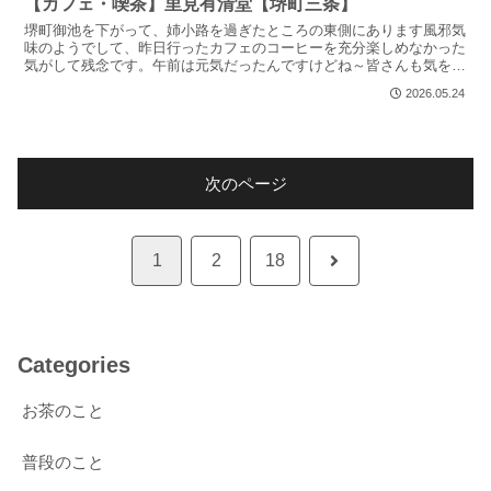
【カフェ・喫茶】里見有清堂【堺町三条】
堺町御池を下がって、姉小路を過ぎたところの東側にあります風邪気
味のようでして、昨日行ったカフェのコーヒーを充分楽しめなかった
気がして残念です。午前は元気だったんですけどね～皆さんも気を付
けてくださいさておき写真OK現金のみでは書いていきます...
2026.05.24
次のページ
次
1
2
18
へ
Categories
お茶のこと
普段のこと