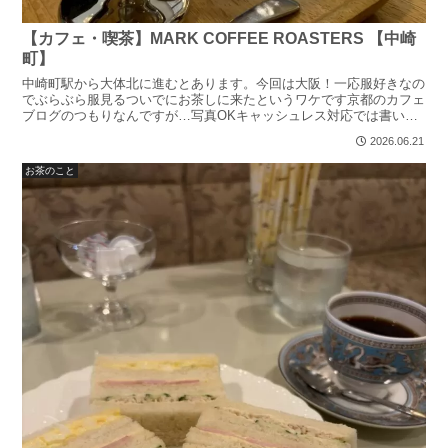
【カフェ・喫茶】MARK COFFEE ROASTERS 【中崎
町】
中崎町駅から大体北に進むとあります。今回は大阪！一応服好きなの
でぶらぶら服見るついでにお茶しに来たというワケです京都のカフェ
ブログのつもりなんですが…写真OKキャッシュレス対応では書いて
いきます服を見た後はレトロモダンなカワイイカフェで小休...
2026.06.21
お茶のこと