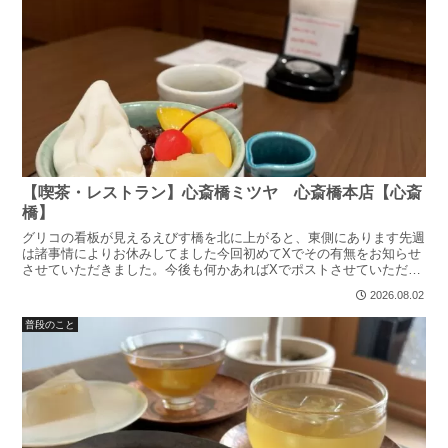
【喫茶・レストラン】心斎橋ミツヤ 心斎橋本店【心斎
橋】
グリコの看板が見えるえびす橋を北に上がると、東側にあります先週
は諸事情によりお休みしてました今回初めてXでその有無をお知らせ
させていただきました。今後も何かあればXでポストさせていただき
ます。更新情報も載せてますほんぺんさ！っというわけで番...
2026.08.02
普段のこと