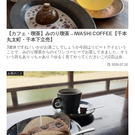
【カフェ・喫茶】みのり喫茶→IWASHI COFFEE【千本
丸太町・千本下立売】
3連休ですね！いかがお過ごしでしょうか今回はリピートデイという
ことで、みのり喫茶からのイワシコーヒーでお茶してきました。そう
いう回もありっちゃあり？ゆるく見てやってくださいこの2店は歩い
てハシゴできる距離なので皆さんもぜひ写真OK現金のみで...
2026.07.20
お茶のこと