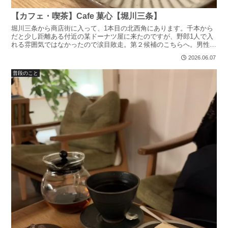
【カフェ・喫茶】Cafe 菓心【堀川三条】
堀川三条から商店街に入って、1本目の北西角にあります。千本から
だと少し距離ある付近の某ドーナツ屋に来たのですが、野郎1人で入
れる雰囲気ではなかったので涙目敗走。第２候補のこちらへ。男性の
方は気を付けてください、ドーナツ屋は最悪氏にますちなみ...
2026.06.07
普段のこと