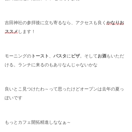
吉田神社の参拝後に立ち寄るなら、アクセスも良く
かなりお
ススメ
します！
モーニングの
トースト
、
パスタ
に
ピザ
。そして
お酒
もいただ
ける。ランチに来るのもありなんじゃないかな
良いとこ見つけたわ～って思ったけどオープンは去年の夏っ
ぽいです
もっとカフェ開拓精進しななぁ～