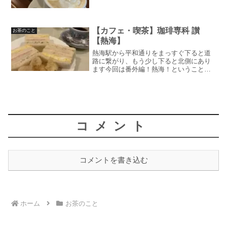
ますそして、前回に引き続き岡崎。モネ
展の帰りに寄りました元々北白川にあっ
たそうですね。ここでのオープンは2022
年だそうです。とは...
【カフェ・喫茶】珈琲専科 讃
お茶のこと
【熱海】
熱海駅から平和通りをまっすぐ下ると道
路に繋がり、もう少し下ると北側にあり
ます今回は番外編！熱海！ということ
で、GWに遊びに行ってきました。初めて
行きましたが雰囲気があっていい町でし
た熱海駅周辺だと他にも、映えそうな喫
茶店や隠れ家的なカフェが...
コメント
コメントを書き込む
ホーム
お茶のこと