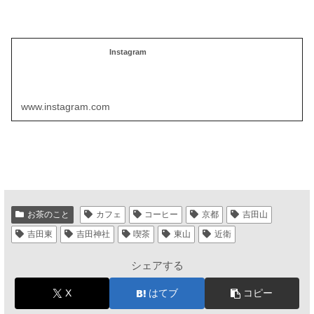
Instagram
www.instagram.com
お茶のこと
カフェ
コーヒー
京都
吉田山
吉田東
吉田神社
喫茶
東山
近衛
シェアする
X
はてブ
コピー