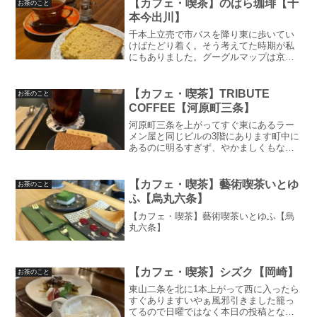
もゆっくりできます店名の通りカエルを
【カフェ・喫茶】のばら珈琲【千
お茶のこと
モチーフにした雑貨やフィ...
本今出川】
千本上立売で市バスを降り東に歩いてい
けばたどり着く。そう考えてた時期が私
にもありました。グーグルマップは京の
小道なぞ知らんから、結局お店近くの住
宅街を1,2周したことを思い出します。土
地勘のない方はもう1周はするんじゃない
【カフェ・喫茶】TRIBUTE
お茶のこと
でしょうかこの道を...
COFFEE【河原町三条】
河原町三条を上がってすぐ東にあるラー
メン屋と同じビルの3階にあります町中に
あるのに明るすぎず、やかましくもない
ので私のお気に入りのお店の1つです。カ
ウンターに座るとコーヒーを淹れてもら
ってるところが見られるので、のんびり
【カフェ・喫茶】藝術喫茶いとゆ
お茶のこと
したいときにおすすめ...
ふ【烏丸六条】
【カフェ・喫茶】藝術喫茶いとゆふ【烏
丸六条】
【カフェ・喫茶】シズク【岡崎】
お茶のこと
東山二条を北に1本上がって西に入ったら
すぐありますいやぁ風邪引きました籠っ
てるので日曜ではなく本日の投稿となり